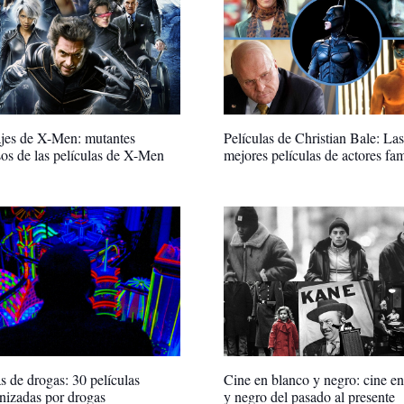
jes de X-Men: mutantes
Películas de Christian Bale: La
os de las películas de X-Men
mejores películas de actores fa
as de drogas: 30 películas
Cine en blanco y negro: cine e
nizadas por drogas
y negro del pasado al presente