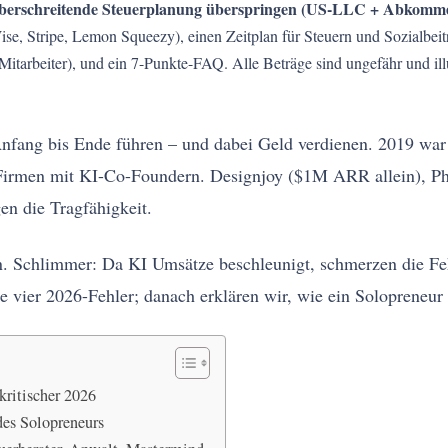
überschreitende Steuerplanung überspringen (US-LLC + Abkomm
ise, Stripe, Lemon Squeezy), einen Zeitplan für Steuern und Sozialbeit
arbeiter), und ein 7-Punkte-FAQ. Alle Beträge sind ungefähr und illus
fang bis Ende führen – und dabei Geld verdienen. 2019 war d
Firmen mit KI-Co-Foundern. Designjoy ($1M ARR allein), P
 die Tragfähigkeit.
en. Schlimmer: Da KI Umsätze beschleunigt, schmerzen die Feh
e vier 2026-Fehler; danach erklären wir, wie ein Solopreneur 
kritischer 2026
des Solopreneurs