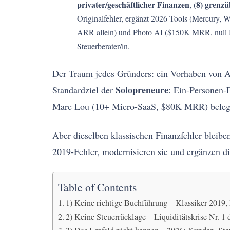
privater/geschäftlicher Finanzen
(8) grenz
,
Originalfehler, ergänzt 2026-Tools (Mercury, W
ARR allein) und Photo AI ($150K MRR, null Mit
Steuerberater/in.
Der Traum jedes Gründers: ein Vorhaben von An
Solopreneure
Standardziel der
: Ein-Personen-
Marc Lou (10+ Micro-SaaS, $80K MRR) belegen
Aber dieselben klassischen Finanzfehler bleib
2019-Fehler, modernisieren sie und ergänzen di
Table of Contents
1) Keine richtige Buchführung – Klassiker 2019, 
2) Keine Steuerrücklage – Liquiditätskrise Nr. 1 