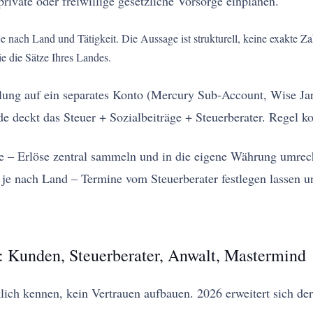
private oder freiwillige gesetzliche Vorsorge einplanen.
je nach Land und Tätigkeit. Die Aussage ist strukturell, keine exakte
e die Sätze Ihres Landes.
ng auf ein separates Konto (Mercury Sub-Account, Wise Jar,
 deckt das Steuer + Sozialbeiträge + Steuerberater. Regel ko
 Erlöse zentral sammeln und in die eigene Währung umrechne
 je nach Land – Termine vom Steuerberater festlegen lassen
: Kunden, Steuerberater, Anwalt, Mastermind
klich kennen, kein Vertrauen aufbauen. 2026 erweitert sich d