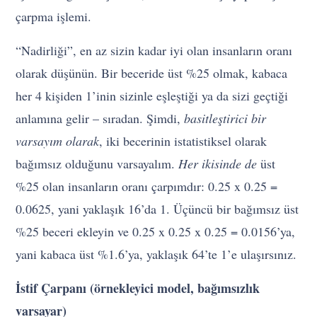
çarpma işlemi.
“Nadirliği”, en az sizin kadar iyi olan insanların oranı
olarak düşünün. Bir beceride üst %25 olmak, kabaca
her 4 kişiden 1’inin sizinle eşleştiği ya da sizi geçtiği
anlamına gelir – sıradan. Şimdi,
basitleştirici bir
varsayım olarak
, iki becerinin istatistiksel olarak
bağımsız olduğunu varsayalım.
Her ikisinde de
üst
%25 olan insanların oranı çarpımdır: 0.25 x 0.25 =
0.0625, yani yaklaşık 16’da 1. Üçüncü bir bağımsız üst
%25 beceri ekleyin ve 0.25 x 0.25 x 0.25 = 0.0156’ya,
yani kabaca üst %1.6’ya, yaklaşık 64’te 1’e ulaşırsınız.
İstif Çarpanı (örnekleyici model, bağımsızlık
varsayar)