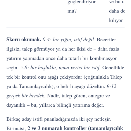
güçlendiriyor
ve bütünü
mu?
daha değer
kılıyor
Skoru okumak.
0-4: bir yığın, istif değil.
Beceriler
ilgisiz, talep görmüyor ya da her ikisi de – daha fazla
yatırım yapmadan önce daha tutarlı bir kombinasyon
seçin.
5-8: bir boşlukla, umut verici bir istif.
Genellikle
tek bir kontrol onu aşağı çekiyordur (çoğunlukla Talep
ya da Tamamlayıcılık); o belirli ayağı düzeltin.
9-12:
gerçek bir hendek.
Nadir, talep gören, entegre ve
dayanıklı – bu, yıllarca bilinçli yatırıma değer.
Birkaç aday istifi puanladığınızda iki şey netleşir.
2 ve 3 numaralı kontroller (tamamlayıcılık
Birincisi,