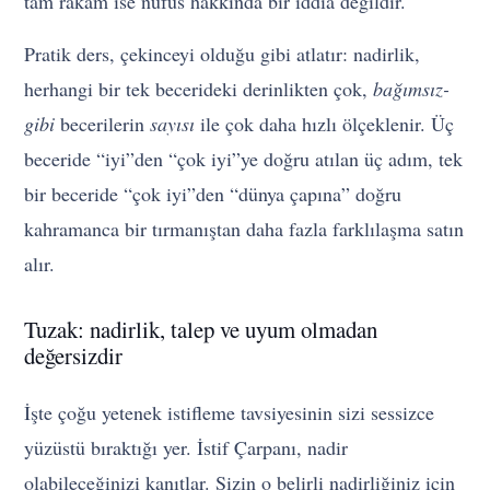
tam rakam ise nüfus hakkında bir iddia değildir.
Pratik ders, çekinceyi olduğu gibi atlatır: nadirlik,
herhangi bir tek becerideki derinlikten çok,
bağımsız-
gibi
becerilerin
sayısı
ile çok daha hızlı ölçeklenir. Üç
beceride “iyi”den “çok iyi”ye doğru atılan üç adım, tek
bir beceride “çok iyi”den “dünya çapına” doğru
kahramanca bir tırmanıştan daha fazla farklılaşma satın
alır.
Tuzak: nadirlik, talep ve uyum olmadan
değersizdir
İşte çoğu yetenek istifleme tavsiyesinin sizi sessizce
yüzüstü bıraktığı yer. İstif Çarpanı, nadir
olabileceğinizi kanıtlar. Sizin o belirli nadirliğiniz için