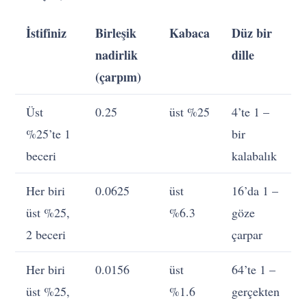
İstifiniz
Birleşik
Kabaca
Düz bir
nadirlik
dille
(çarpım)
Üst
0.25
üst %25
4’te 1 –
%25’te 1
bir
beceri
kalabalık
Her biri
0.0625
üst
16’da 1 –
üst %25,
%6.3
göze
2 beceri
çarpar
Her biri
0.0156
üst
64’te 1 –
üst %25,
%1.6
gerçekten