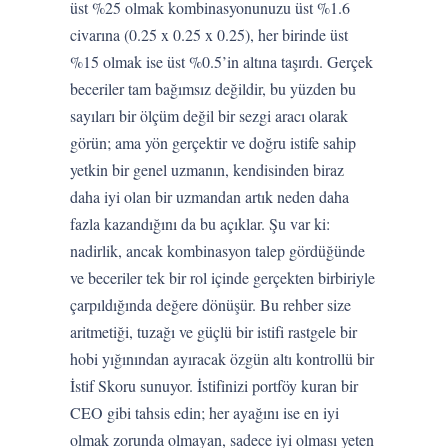
üst %25 olmak kombinasyonunuzu üst %1.6
civarına (0.25 x 0.25 x 0.25), her birinde üst
%15 olmak ise üst %0.5’in altına taşırdı. Gerçek
beceriler tam bağımsız değildir, bu yüzden bu
sayıları bir ölçüm değil bir sezgi aracı olarak
görün; ama yön gerçektir ve doğru istife sahip
yetkin bir genel uzmanın, kendisinden biraz
daha iyi olan bir uzmandan artık neden daha
fazla kazandığını da bu açıklar. Şu var ki:
nadirlik, ancak kombinasyon talep gördüğünde
ve beceriler tek bir rol içinde gerçekten birbiriyle
çarpıldığında değere dönüşür. Bu rehber size
aritmetiği, tuzağı ve güçlü bir istifi rastgele bir
hobi yığınından ayıracak özgün altı kontrollü bir
İstif Skoru sunuyor. İstifinizi portföy kuran bir
CEO gibi tahsis edin; her ayağını ise en iyi
olmak zorunda olmayan, sadece iyi olması yeten