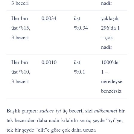
3 beceri
nadir
Her biri
0.0034
üst
yaklaşık
üst %15,
%0.34
296’da 1
3 beceri
– çok
nadir
Her biri
0.0010
üst
1000’de
üst %10,
%0.1
1 –
3 beceri
neredeyse
benzersiz
Başlık çarpıcı:
sadece iyi
üç beceri, sizi
mükemmel
bir
tek beceriden daha nadir kılabilir ve üç şeyde “iyi”ye,
tek bir şeyde “elit”e göre çok daha ucuza