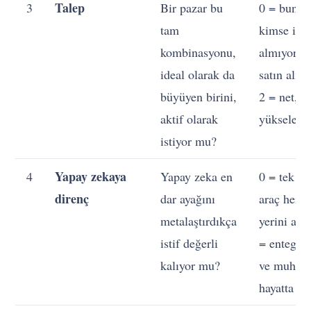
Talep
3
Bir pazar bu
0 = bunun
tam
kimse işe
kombinasyonu,
almıyor y
ideal olarak da
satın almı
büyüyen birini,
2 = net,
aktif olarak
yükselen t
istiyor mu?
Yapay zekaya
4
Yapay zeka en
0 = tek bi
direnç
dar ayağını
araç her ş
metalaştırdıkça
yerini alıy
istif değerli
= entegra
kalıyor mu?
ve muhak
hayatta ka