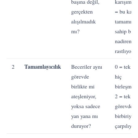
başına değil,
karışım va
gerçekten
= bu karı
alışılmadık
tamamına
mı?
sahip biri
nadiren
rastlıyoru
Tamamlayıcılık
2
Beceriler aynı
0 = tek bir
görevde
hiç
birlikte mi
birleşmiyo
ateşleniyor,
2 = tek bi
yoksa sadece
görevde
yan yana mı
birbiriyle
duruyor?
çarpılıyorl