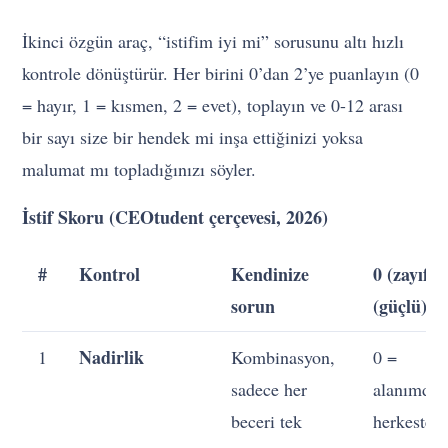
İkinci özgün araç, “istifim iyi mi” sorusunu altı hızlı
kontrole dönüştürür. Her birini 0’dan 2’ye puanlayın (0
= hayır, 1 = kısmen, 2 = evet), toplayın ve 0-12 arası
bir sayı size bir hendek mi inşa ettiğinizi yoksa
malumat mı topladığınızı söyler.
İstif Skoru (CEOtudent çerçevesi, 2026)
#
Kontrol
Kendinize
0 (zayıf) 
sorun
(güçlü)
Nadirlik
1
Kombinasyon,
0 =
sadece her
alanımdak
beceri tek
herkeste 