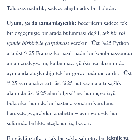
Talepsiz nadirlik, sadece alışılmadık bir hobidir.
Uyum, ya da tamamlayıcılık:
becerilerin sadece tek
bir özgeçmişte bir arada bulunması değil,
tek bir rol
içinde birbiriyle çarpılması
gerekir. “Üst %25 Python
artı üst %25 Fransız kornası” nadir bir kombinasyondur
ama neredeyse hiç katlanmaz, çünkü her ikisinin de
aynı anda ateşlendiği tek bir görev nadiren vardır. “Üst
%25 veri analizi artı üst %25 net yazma artı sağlık
alanında üst %25 alan bilgisi” ise hem içgörüyü
bulabilen hem de bir hastane yönetim kurulunu
harekete geçirebilen analisttir – aynı görevde her
seferinde birlikte ateşlenen üç beceri.
teknik ya
En güçlü istifler ortak bir şekle sahiptir: bir