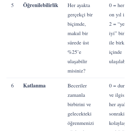
Öğrenilebilirlik
5
Her ayakta
0 = her ay
gerçekçi bir
on yıl isti
biçimde,
2 = “yeter
makul bir
iyi” birka
sürede üst
ile birkaç 
%25’e
içinde
ulaşabilir
ulaşılabili
misiniz?
Katlanma
6
Beceriler
0 = durağ
zamanla
ve ilgisiz;
birbirini ve
her ayak b
gelecekteki
sonrakini
öğrenmenizi
kolaylaştır