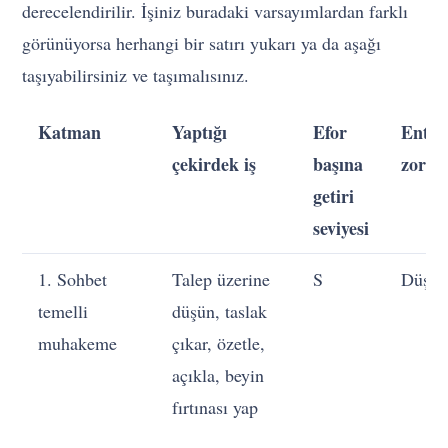
derecelendirilir. İşiniz buradaki varsayımlardan farklı
görünüyorsa herhangi bir satırı yukarı ya da aşağı
taşıyabilirsiniz ve taşımalısınız.
Katman
Yaptığı
Efor
Enteg
çekirdek iş
başına
zorlu
getiri
seviyesi
1. Sohbet
Talep üzerine
S
Düşü
temelli
düşün, taslak
muhakeme
çıkar, özetle,
açıkla, beyin
fırtınası yap