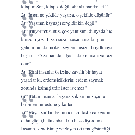
kitaptır. Sen, kitapla değil, aklınla hareket et!”
2) “İnsan ne şekilde yaşarsa, o şekilde düşünür.”
3) “Yaşamın kaynağı sevgidir,kin değil.”
4) “Biliyor musunuz, çok yalnızım; dünyada hiç
kimsem yok! İnsan susar, susar, ama bir gün
gelir, ruhunda biriken şeyleri ansızın boşaltmaya
başlar… O zaman da, ağaçla da konuşmaya razı
olur.”
5) “Kimi insanlar öylesine zavallı bir hayat
yaşarlar ki, erdemsizliklerini erdem saymak
zorunda kalmışlardır ister istemez.”
6) “Bütün insanlar başarısızlıklarının suçunu
birbirlerinin üstüne yıkarlar.”
7) “Hayat şartları benim için zorlaştıkça kendimi
daha güçlü,hatta daha akıllı hissediyordum.
İnsanın, kendisini çevreleyen ortama gösterdiği