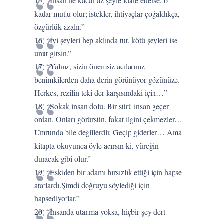
15) “İnsan ne kadar az şeyle idare ederse, o
kadar mutlu olur; istekler, ihtiyaçlar çoğaldıkça,
özgürlük azalır.”
16) “İyi şeyleri hep aklında tut, kötü şeyleri ise
unut gitsin.”
17) “Yalnız, sizin önemsiz acılarınız
benimkilerden daha derin görünüyor gözünüze.
Herkes, rezilin teki der karşısındaki için…”
18) “Sokak insan dolu. Bir sürü insan geçer
ordan. Onları görürsün, fakat ilgini çekmezler…
Umrunda bile değillerdir. Geçip giderler… Ama
kitapta okuyunca öyle acırsın ki, yüreğin
duracak gibi olur.”
19) “Eskiden bir adamı hırsızlık ettiği için hapse
atarlardı.Şimdi doğruyu söylediği için
hapsediyorlar.”
20) “İnsanda utanma yoksa, hiçbir şey dert