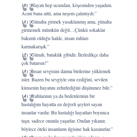
10) “Hayatı hep ucundan, köşesinden yaşadım.
Acım bana aitti, ama neşem çalıntıydı.”
11) “Günaha girmek yasaklanmış ama, günaha
girmemek mümkün değil…Çünkü sokaklar
bakımlı olduğu halde, insan ruhları
karmakarışık.”
12) “Günah, bataklık gibidir. İlerledikçe daha
çok batarsın!”
13) “İnsan sevgisini daima birilerine yüklemek
ister. Bazen bu sevgiyle onu ezdiğini, sevilen
kimsenin hayatını zehirlediğini düşünmez bile.”
14) “Ruhlarının ya da bedenlerinin bir
hastalığını hayatta en değerli şeyleri sayan
insanlar vardır. Bu hastalığı hayatları boyunca
taşır, sadece onunla yaşarlar. Ondan yıkanır,
böylece öteki insanların ilgisine hak kazanırlar.”