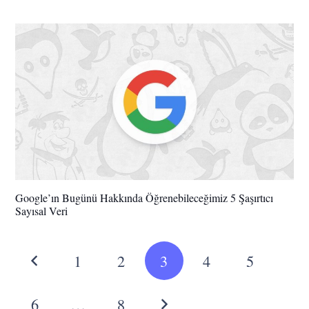
Google’ın Bugünü Hakkında Öğrenebileceğimiz 5 Şaşırtıcı
Sayısal Veri
1
2
3
4
5
6
…
8