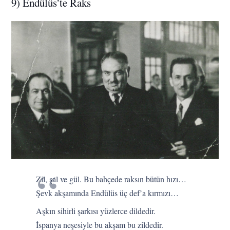
9) Endülüs’te Raks
Zil, şal ve gül. Bu bahçede raksın bütün hızı…
Şevk akşamında Endülüs üç def’a kırmızı…
Aşkın sihirli şarkısı yüzlerce dildedir.
İspanya neşesiyle bu akşam bu zildedir.