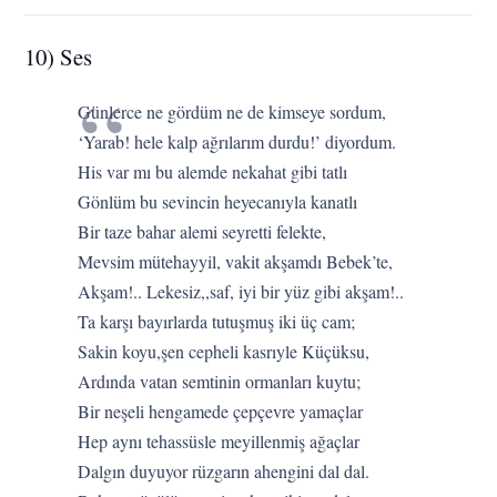
10) Ses
Günlerce ne gördüm ne de kimseye sordum,
‘Yarab! hele kalp ağrılarım durdu!’ diyordum.
His var mı bu alemde nekahat gibi tatlı
Gönlüm bu sevincin heyecanıyla kanatlı
Bir taze bahar alemi seyretti felekte,
Mevsim mütehayyil, vakit akşamdı Bebek’te,
Akşam!.. Lekesiz,,saf, iyi bir yüz gibi akşam!..
Ta karşı bayırlarda tutuşmuş iki üç cam;
Sakin koyu,şen cepheli kasrıyle Küçüksu,
Ardında vatan semtinin ormanları kuytu;
Bir neşeli hengamede çepçevre yamaçlar
Hep aynı tehassüsle meyillenmiş ağaçlar
Dalgın duyuyor rüzgarın ahengini dal dal.