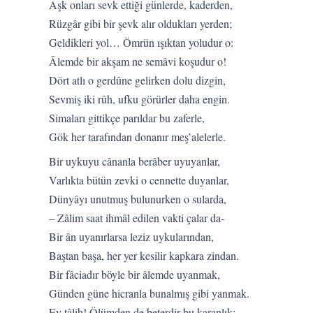
Aşk onları sevk ettiği günlerde, kaderden,
Rüzgâr gibi bir şevk alır oldukları yerden;
Geldikleri yol… Ömrün ışıktan yoludur o:
Âlemde bir akşam ne semâvi koşudur o!
Dört atlı o gerdûne gelirken dolu dizgin,
Sevmiş iki rûh, ufku görürler daha engin.
Simaları gittikçe parıldar bu zaferle,
Gök her tarafından donanır meş’alelerle.
Bir uykuyu cânanla berâber uyuyanlar,
Varlıkta bütün zevki o cennette duyanlar,
Dünyâyı unutmuş bulunurken o sularda,
– Zâlim saat ihmâl edilen vakti çalar da-
Bir ân uyanırlarsa leziz uykularından,
Baştan başa, her yer kesilir kapkara zindan.
Bir fâciadır böyle bir âlemde uyanmak,
Günden güne hicranla bunalmış gibi yanmak.
Ey tâlih! Ölümden de beterdir bu karanlık;