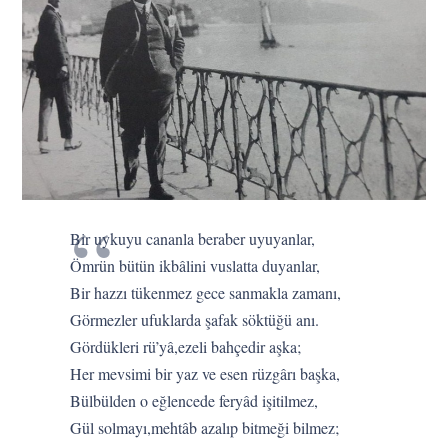
Bir uykuyu cananla beraber uyuyanlar,
Ömrün bütün ikbâlini vuslatta duyanlar,
Bir hazzı tükenmez gece sanmakla zamanı,
Görmezler ufuklarda şafak söktüğü anı.
Gördükleri rü’yâ,ezeli bahçedir aşka;
Her mevsimi bir yaz ve esen rüzgârı başka,
Bülbülden o eğlencede feryâd işitilmez,
Gül solmayı,mehtâb azalıp bitmeği bilmez;