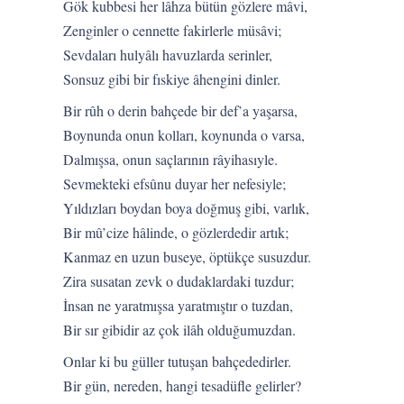
Gök kubbesi her lâhza bütün gözlere mâvi,
Zenginler o cennette fakirlerle müsâvi;
Sevdaları hulyâlı havuzlarda serinler,
Sonsuz gibi bir fıskiye âhengini dinler.
Bir rûh o derin bahçede bir def’a yaşarsa,
Boynunda onun kolları, koynunda o varsa,
Dalmışsa, onun saçlarının râyihasıyle.
Sevmekteki efsûnu duyar her nefesiyle;
Yıldızları boydan boya doğmuş gibi, varlık,
Bir mû’cize hâlinde, o gözlerdedir artık;
Kanmaz en uzun buseye, öptükçe susuzdur.
Zira susatan zevk o dudaklardaki tuzdur;
İnsan ne yaratmışsa yaratmıştır o tuzdan,
Bir sır gibidir az çok ilâh olduğumuzdan.
Onlar ki bu güller tutuşan bahçededirler.
Bir gün, nereden, hangi tesadüfle gelirler?