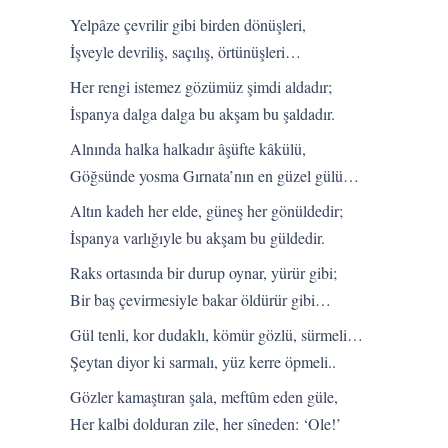
Yelpâze çevrilir gibi birden dönüşleri,
İşveyle devriliş, saçılış, örtünüşleri…
Her rengi istemez gözümüz şimdi aldadır;
İspanya dalga dalga bu akşam bu şaldadır.
Alnında halka halkadır âşüfte kâkülü,
Göğsünde yosma Gırnata’nın en güzel gülü…
Altın kadeh her elde, güneş her gönüldedir;
İspanya varlığıyle bu akşam bu güldedir.
Raks ortasında bir durup oynar, yürür gibi;
Bir baş çevirmesiyle bakar öldürür gibi…
Gül tenli, kor dudaklı, kömür gözlü, sürmeli…
Şeytan diyor ki sarmalı, yüz kerre öpmeli..
Gözler kamaştıran şala, meftûm eden güle,
Her kalbi dolduran zile, her sîneden: ‘Ole!’