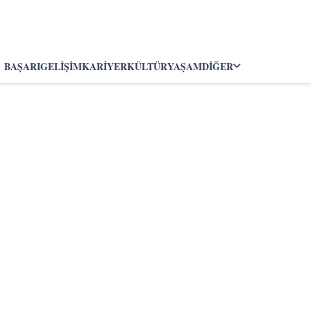
BAŞARI
GELIŞIM
KARIYER
KÜLTÜR
YAŞAM
DIĞER