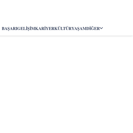
BAŞARI
GELIŞIM
KARIYER
KÜLTÜR
YAŞAM
DIĞER