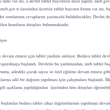
 linki var mı, e-devlet tablet başvurusu nasıl yapılır, meb.gov
 meb.gov.tr üzerinden ücretsiz tablet başvuru formu var mı, ba
let sorularının cevaplarını yazımızda bulabilecekler. Devlet d
ilen konuların detayları bulunmaktadır.
iyor
e devam etmesi için tablet yardımı sürüyor. Bedava tablet dev
araştırılmaya başlandı. Devletin bu yardımından, meb tablet ba
durumu, ailedeki çocuk sayısı ve özel eğitime devam etmesi gi
uklarına adil bir dağıtım yapılması için çalışmalara başlandı. İ
lgili açıklama yapıldığından üzerinden tüm detayları öğrenebil
başlatılan bedava tablet cihaz dağıtımlarının yapılmaya devam e