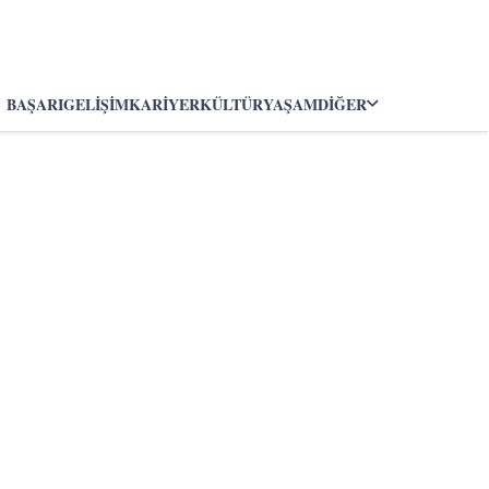
BAŞARI
GELIŞIM
KARIYER
KÜLTÜR
YAŞAM
DIĞER