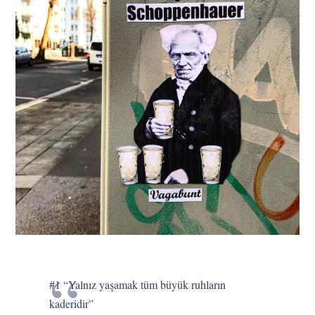
#1 “Yalnız yaşamak tüm büyük ruhların
kaderidir”