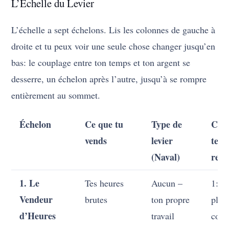
L’Échelle du Levier
L’échelle a sept échelons. Lis les colonnes de gauche à
droite et tu peux voir une seule chose changer jusqu’en
bas: le couplage entre ton temps et ton argent se
desserre, un échelon après l’autre, jusqu’à se rompre
entièrement au sommet.
Échelon
Ce que tu
Type de
Cou
vends
levier
tem
(Naval)
reve
1. Le
Tes heures
Aucun –
1:1,
Vendeur
brutes
ton propre
plei
d’Heures
travail
coup