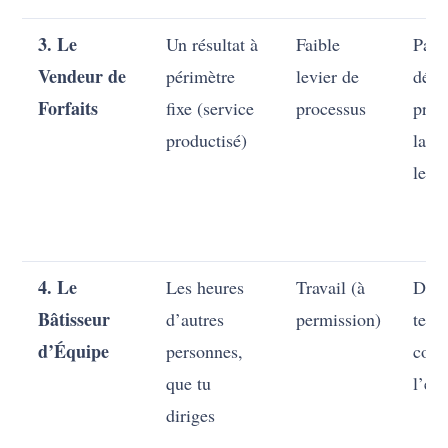
3. Le
Un résultat à
Faible
Part
Vendeur de
périmètre
levier de
déco
Forfaits
fixe (service
processus
prix 
productisé)
la va
les 
4. Le
Les heures
Travail (à
Déco
Bâtisseur
d’autres
permission)
tes 
d’Équipe
personnes,
coup
que tu
l’eff
diriges