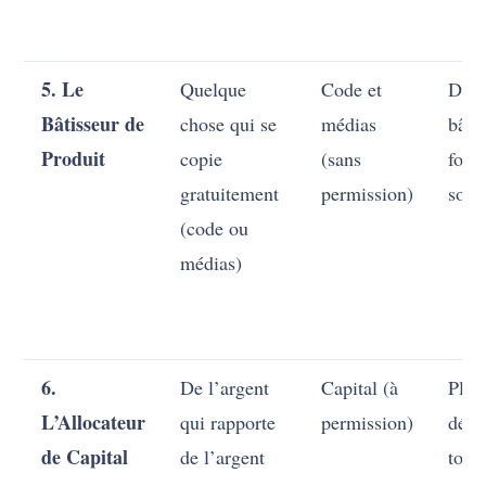
5. Le
Quelque
Code et
Déco
Bâtisseur de
chose qui se
médias
bâti
Produit
copie
(sans
fois
gratuitement
permission)
souv
(code ou
médias)
6.
De l’argent
Capital (à
Plei
L’Allocateur
qui rapporte
permission)
déco
de Capital
de l’argent
ton 