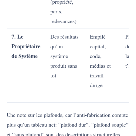
(propriété,
parts,
redevances)
7. Le
Des résultats
Empilé –
Plei
Propriétaire
qu’un
capital,
déco
de Système
système
code,
la m
produit sans
médias et
t’app
toi
travail
dirigé
Une note sur les plafonds, car l’anti-fabrication compte
plus qu’un tableau net: “plafond dur”, “plafond souple”
et “sans plafond” sont des descriptions structurelles,