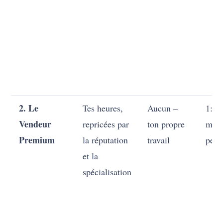
2. Le
Tes heures,
Aucun –
1:1,
Vendeur
repricées par
ton propre
mais
Premium
la réputation
travail
pent
et la
spécialisation