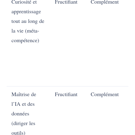
Curiosité et
Fructifiant
Complément
En
apprentissage
tout au long de
la vie (méta-
compétence)
Maîtrise de
Fructifiant
Complément
En
l’IA et des
ha
données
(diriger les
outils)