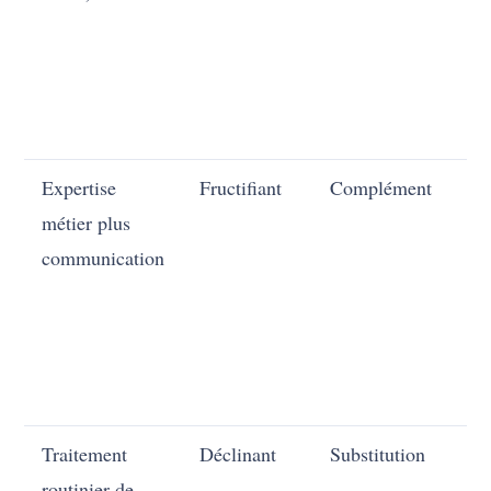
Expertise
Fructifiant
Complément
En
métier plus
communication
Traitement
Déclinant
Substitution
En
routinier de