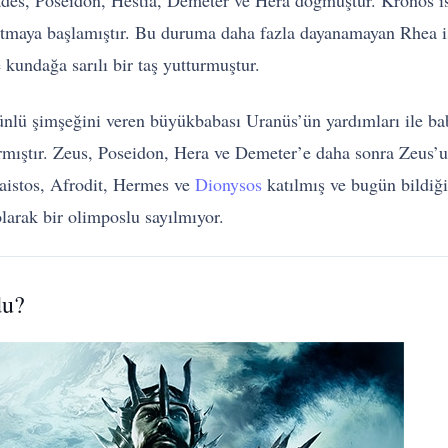
Hades, Poseidon, Hestia, Demeter ve Hera doğmuştur. Kronos i
tmaya başlamıştır. Bu duruma daha fazla dayanamayan Rhea i
kundağa sarılı bir taş yutturmuştur.
nlü şimşeğini veren büyükbabası Uranüs’ün yardımları ile bab
rmıştır. Zeus, Poseidon, Hera ve Demeter’e daha sonra Zeus’un
aistos, Afrodit, Hermes ve
Dionysos
katılmış ve bugün bildiğ
olarak bir olimposlu sayılmıyor.
du?