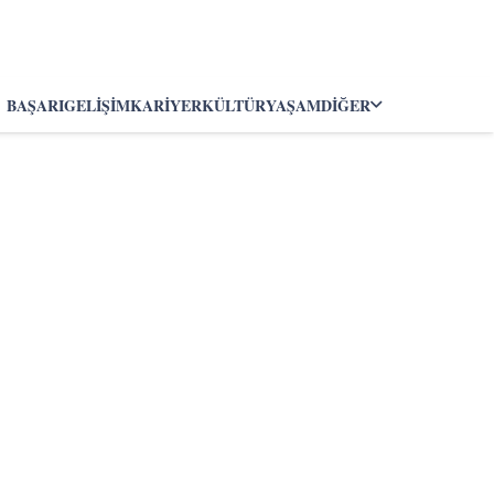
BAŞARI
GELIŞIM
KARIYER
KÜLTÜR
YAŞAM
DIĞER