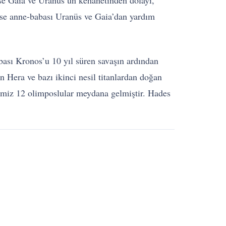
se Gaia ve Uranüs’ün kehanetinden dolayı,
se anne-babası Uranüs ve Gaia’dan yardım
ası Kronos’u 10 yıl süren savaşın ardından
 Hera ve bazı ikinci nesil titanlardan doğan
imiz 12 olimposlular meydana gelmiştir. Hades