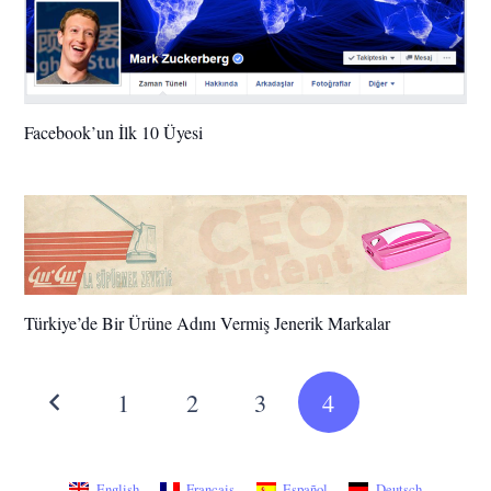
Facebook’un İlk 10 Üyesi
Türkiye’de Bir Ürüne Adını Vermiş Jenerik Markalar
1
2
3
4
English
Français
Español
Deutsch