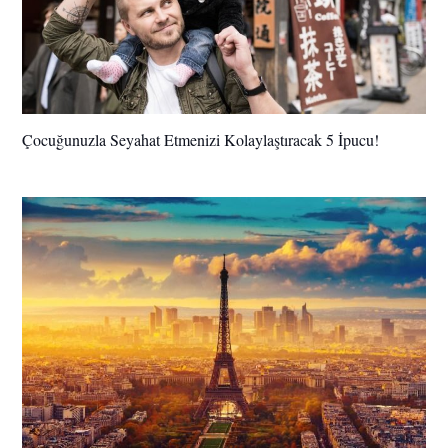
Çocuğunuzla Seyahat Etmenizi Kolaylaştıracak 5 İpucu!