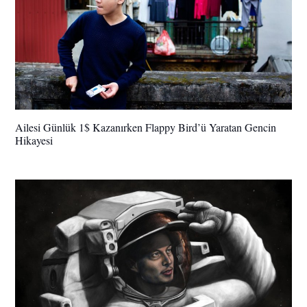
Ailesi Günlük 1$ Kazanırken Flappy Bird’ü Yaratan Gencin
Hikayesi