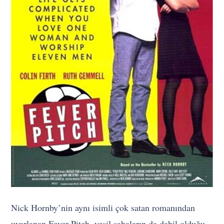
Nick Hornby’nin aynı isimli çok satan romanından
uyarlanan Fever Pitch, yeşil sahaların da dahil olduğu