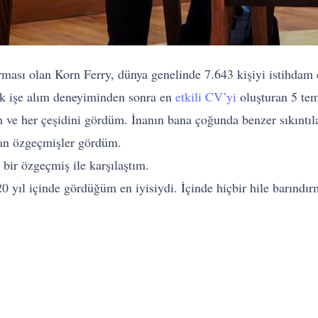
rması olan Korn Ferry, dünya genelinde 7.643 kişiyi istihdam 
ık işe alım deneyiminden sonra en
etkili CV’yi
oluşturan 5 teme
ve her çeşidini gördüm. İnanın bana çoğunda benzer sıkıntıl
ılan özgeçmişler gördüm.
 bir özgeçmiş ile karşılaştım.
ıl içinde gördüğüm en iyisiydi. İçinde hiçbir hile barındır