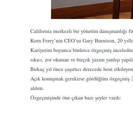
California merkezli bir yönetim danışmanlığı fi
Korn Ferry’nin CEO’su Gary Burnison, 20 yıll
Kariyerim boyunca binlerce özgeçmiş inceledim 
sıkıcı, zor okunan ve birçok yazım yanlışı yap
Birkaç yıl önce şaşırtıcı derecede beni etkileyen
Açık konuşmak gerekirse gördüğüm özgeçmiş 20 y
aldım.
Özgeçmişinde öne çıkan bazı şeyler vardı: