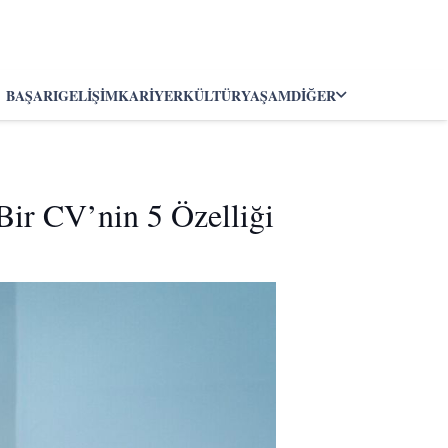
BAŞARI
GELIŞIM
KARIYER
KÜLTÜR
YAŞAM
DIĞER
Bir CV’nin 5 Özelliği