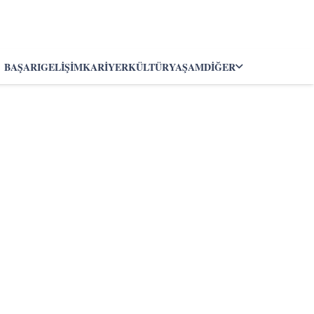
BAŞARI
GELIŞIM
KARIYER
KÜLTÜR
YAŞAM
DIĞER