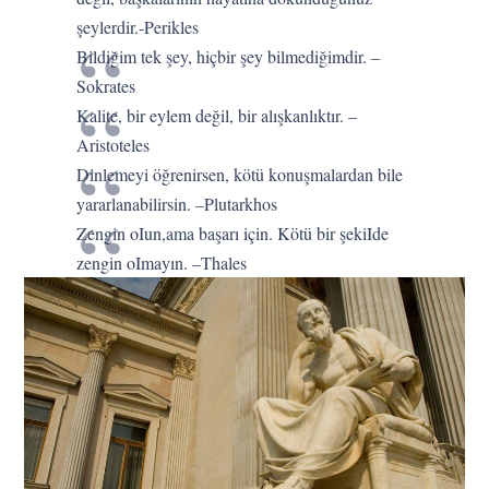
şeylerdir.-Perikles
Bildiğim tek şey, hiçbir şey bilmediğimdir. –
Sokrates
Kalite, bir eylem değil, bir alışkanlıktır. –
Aristoteles
Dinlemeyi öğrenirsen, kötü konuşmalardan bile
yararlanabilirsin. –Plutarkhos
Zengin oIun,ama başarı için. Kötü bir şekiIde
zengin oImayın. –Thales